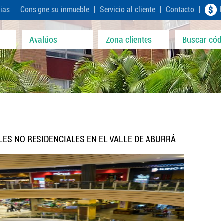
cias
Consigne su inmueble
Servicio al cliente
Contacto
Avalúos
Zona clientes
Buscar cód
ES NO RESIDENCIALES EN EL VALLE DE ABURRÁ