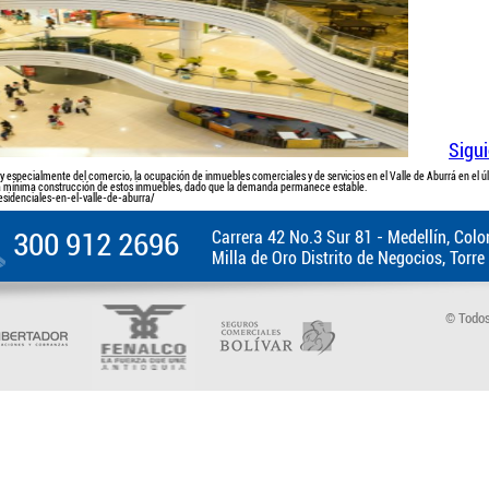
Sigui
especialmente del comercio, la ocupación de inmuebles comerciales y de servicios en el Valle de Aburrá en el últ
la mínima construcción de estos inmuebles, dado que la demanda permanece estable.
sidenciales-en-el-valle-de-aburra/
300 912 2696
Carrera 42 No.3 Sur 81 - Medellín, Col
Milla de Oro Distrito de Negocios, Torre
© Todos