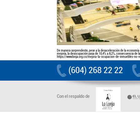
De manera sorprendente, pese a la desaceleración de la economía y 
mejoría, la desocupación pasa de 10,4% a 8,2%, consecuencia de 
https://www.lonja.org.co/mejora-la-ocupacion-de-inmuebles-no-re
(604) 268 22 22
Con el respaldo de