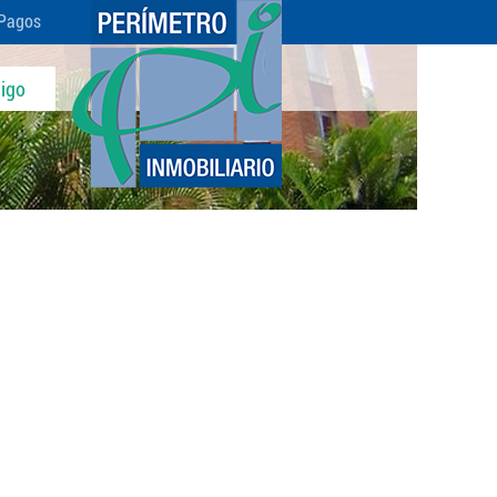
Pagos
igo